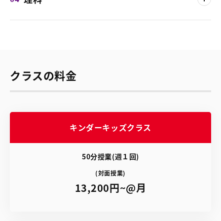
国語の問題を解くのに必要な「読む力」と「書く力」を育てま
す。「読む力」は、物語文・説明文をそれぞれ「読解の型」に
あてはめて読むです。 「書く力」は、記述のポイントを段階
をへて練習することで身につけていきます。
「文章題」「図形問題」の型を身につけていきます。 文章題
クラスの料金
は、問題を読みとり考える手順を型にあてはめることで、スム
ーズに解けるようになります。図形問題は、図形によってパタ
ーンがあるため、それを考える手順の型にあてはめ解けるよう
「なぜこうなったか？」を論理的に考え質問に答えることで、
になります。他にはデータの読み解きの練習も。
社会は背景から考えるクセをつけます。 「なぜこうなった
キンダーキッズクラス
か？」を論理的に考える質問に答えていくと、社会をただ暗記
して覚える教科ととらえると苦痛になりますが、こうした姿勢
理科では、科学の目を養うための、学び方を学びます。テキス
が育つと、なぜを考えて、発見が楽しい教科になります。
50分授業(週１回)
トの読み方から使い方を、音読や速音読を通して学び、図解を
模写、ディスカッションの中で科学的思考力を育みます。
(対面授業)
STEP-Aでは生物分野を。STEP-Bでは物理・化学分野を学びま
13,200円~@月
す。