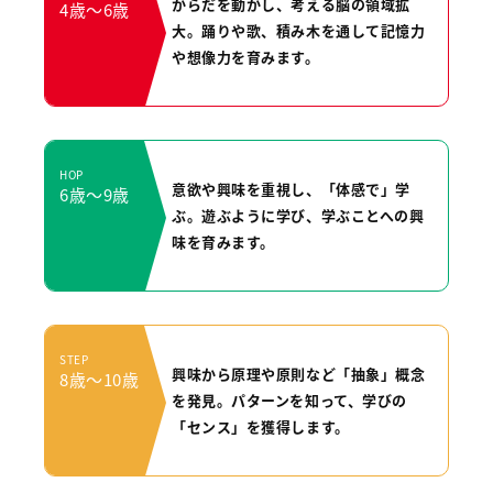
からだを動かし、考える脳の領域拡
4歳〜6歳
大。踊りや歌、
積み木を通して記憶力
や想像力を育みます。
HOP
意欲や興味を重視し、「体感で」学
6歳〜9歳
ぶ。
遊ぶように学び、学ぶことへの興
味を育みます。
STEP
興味から原理や原則など「抽象」概念
8歳〜10歳
を発見。
パターンを知って、学びの
「センス」を獲得します。