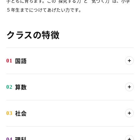
子どもに育ちます。この“探究する力”と “気づく力”は、小学
５年生までにつけてあげたい力です。
クラスの特徴
国語
01
算数
02
社会
03
理科
04