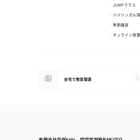
JUMPクラス
バイリンガル
季節講習
オンライン授
自宅で教室開講
有限会社花咲kids 探究学習塾RAKUTO