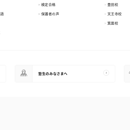
検定合格
豊田校
英語
保護者の声
天王寺校
箕面校
業
塾生のみなさまへ