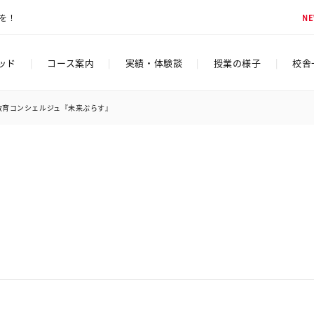
脳を！
N
ソッド
|
コース案内
|
実績・体験談
|
授業の様子
|
校舎
教育コンシェルジュ『未来ぷらす』