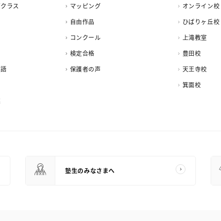
ズクラス
マッピング
オンライン校
自由作品
ひばりヶ丘校
コンクール
上滝教室
検定合格
豊田校
英語
保護者の声
天王寺校
箕面校
業
塾生のみなさまへ