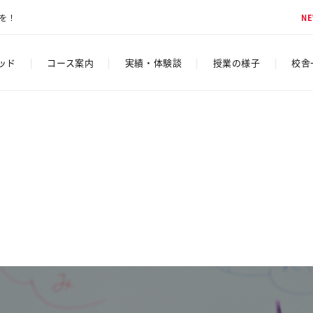
脳を！
N
ソッド
|
コース案内
|
実績・体験談
|
授業の様子
|
校舎