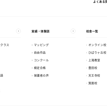
よくある
実績・体験談
校舎一覧
ズクラス
マッピング
オンライン校
自由作品
ひばりヶ丘校
コンクール
上滝教室
検定合格
豊田校
英語
保護者の声
天王寺校
箕面校
業