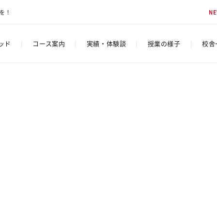
脳を！
N
ソッド
|
コース案内
|
実績・体験談
|
授業の様子
|
校舎