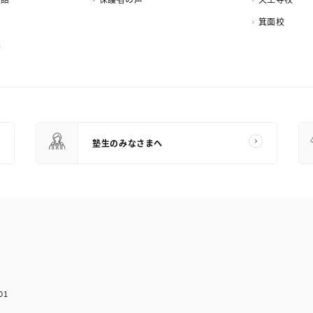
箕面校
業
塾生のみなさまへ
01