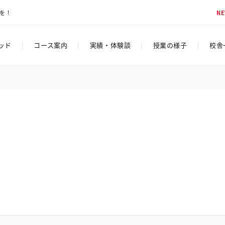
脳を！
N
ソッド
|
コース案内
|
実績・体験談
|
授業の様子
|
校舎