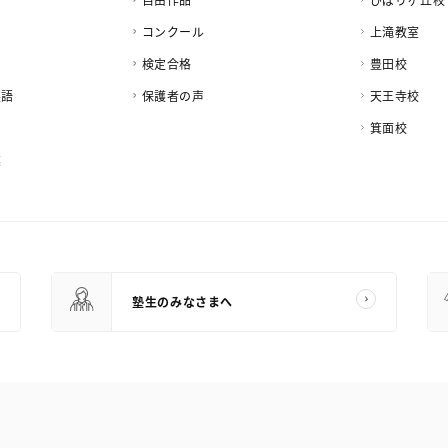
コンクール
上滝教室
検定合格
豊田校
英語
保護者の声
天王寺校
箕面校
業
塾生のみなさまへ